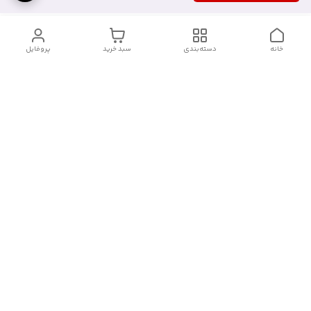
خانه
دسته‌بندی
سبد خرید
پروفایل
دسترسی سریع
آدرس فروشگاه برای مراجعه
روش پرداخت
حضوری
شرایط گارانتی
تماس با ما
شماره تماس
09910417398
آدرس ایمیل
janebipluspakhsh@gmail.com