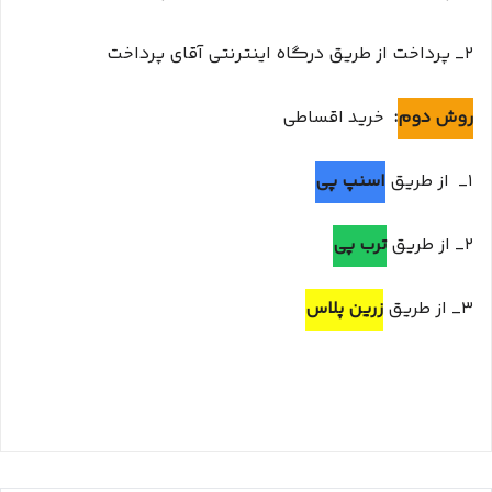
۲_ پرداخت از طریق درگاه اینترنتی آقای پرداخت
روش د
وم
:
خرید اقساطی
۱_ از طریق
اسنپ پی
۲_ از طریق
ترب پی
۳_ از طریق
زرین پلاس