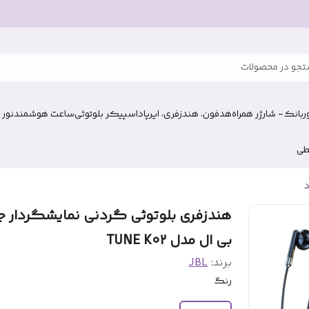
جو در محصولات
وربانک- شارژر همراه
هدفون، هندزفری، ایرپاد
اسپیکر بلوتوثی
ساعت هوشمند
نور 
طی
د
هندزفری بلوتوثی گردنی نمایشگردار ج
بی ال مدل TUNE K02
برند:
JBL
رنگ