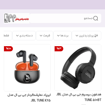
جستجو
پربازدیدترین
برندها
قیمت
دسته‌بندی
فقط مح
%
10
%
3
هدفون بیسیم جی بی ال مدل JBL
ایرپاد نمایشگردار جی بی ال مدل
TUNE 510BT
JBL TUNE K25