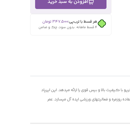
افزودن به سبد خرید
هر قسط با ترب‌پی:
۳۴۷٬۵۰۰
تومان
۴ قسط ماهانه. بدون سود، چک و ضامن.
LEL یک هدفون بیسیم با طراحی ارگونومیک اتصال بلوتوث 5.4 است که صدای استریو با کیفیت بالا و بیس قوی را ارائه میدهد. این ایرپاد
 روزمره و فعالیتهای ورزشی ایده آل میسازد. عمر