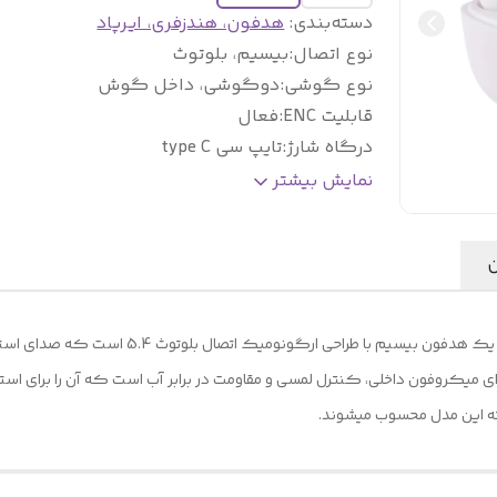
دسته‌بندی
:
هدفون، هندزفری، ایرپاد
نوع اتصال
:
بیسیم، بلوتوث
نوع گوشی
:
دوگوشی، داخل گوش
قابلیت ENC
:
فعال
درگاه شارژ
:
تایپ سی type C
ظرفیت باتری
:
30 میلی آمپرساعت
نمایش بیشتر
ن
هندزفری بلوتوثی طرح ایرپاد للیسو مدل ISU LS-517
یکروفون داخلی، کنترل لمسی و مقاومت در برابر آب است که آن را برای استفاده
سته این مدل محسوب میشوند.