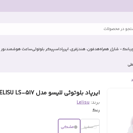
جو در محصولات
وربانک- شارژر همراه
هدفون، هندزفری، ایرپاد
اسپیکر بلوتوثی
ساعت هوشمند
نور 
طی
د
ایرپاد بلوتوثی للیسو مدل LELISU LS-517
برند:
Lelisu
رنگ
سفید
مشکی