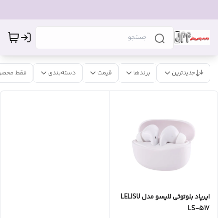
جدیدترین
برندها
قیمت
دسته‌بندی
فقط محصو
ایرپاد بلوتوثی للیسو مدل LELISU
LS-517