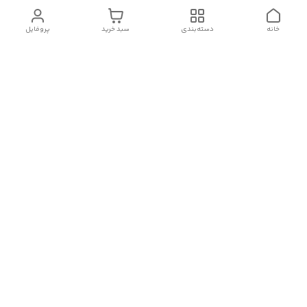
خانه
دسته‌بندی
سبد خرید
پروفایل
دسترسی سریع
آدرس فروشگاه برای مراجعه
روش پرداخت
حضوری
شرایط گارانتی
تماس با ما
شماره تماس
09910417398
آدرس ایمیل
janebipluspakhsh@gmail.com