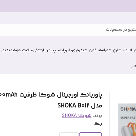
جو در محصولات
وربانک- شارژر همراه
هدفون، هندزفری، ایرپاد
اسپیکر بلوتوثی
ساعت هوشمند
نور 
طی
پاوربانک اورجینال شوکا 
مدل SHOKA B012
برند:
شوکا SHOKA
رنگ