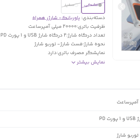
مشکی
سفید
دسته‌بندی
:
پاوربانک- شارژر همراه
ظرفیت باتری
:
20000 میلی آمپرساعت
تعداد درگاه شارژ
:
2 درگاه شارژ USB و 1 پورت PD
نحوه شارژ
:
فست شارژ- توربو شارژ
نمایشگر مصرف باتری
:
دارد
کابل شارژ پاوربانک
:
دارد
نمایش بیشتر
امکانات
پشتیبانی از شارژ سریع، شارژ شدن توسط
و قابلیت
پورت pd, نمایشگر led، دار
ها
:
تایپ سی و آیفون
وربو شارژ