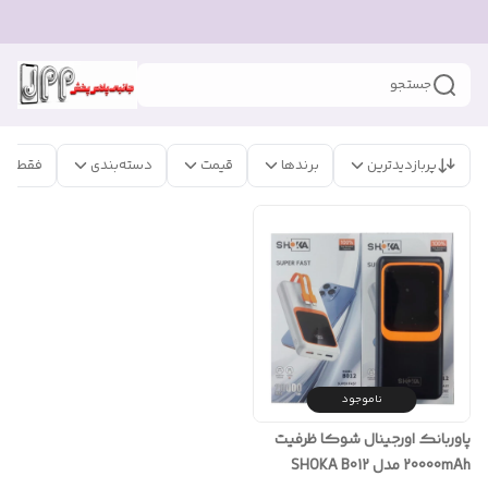
جستجو
پربازدیدترین
برندها
قیمت
دسته‌بندی
فقط مح
ناموجود
پاوربانک اورجینال شوکا ظرفیت
20000mAh مدل SHOKA B012