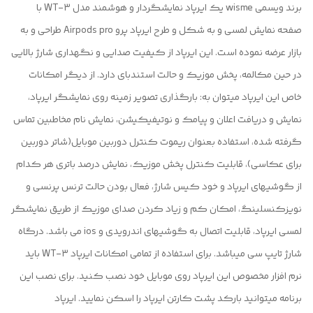
برند ویسمی wisme یک ایرپاد نمایشگردار و هوشمند مدل WT-3 با
صفحه نمایش لمسی و به شکل و طرح ایرپاد پرو Airpods pro طراحی و به
بازار عرضه نموده است. این ایرپاد از کیفیت صدایی و نگهداری شارژ بالایی
در حین مکالمه، پخش موزیک و حالت استندبای دارد. از دیگر امکانات
خاص این ایرپاد میتوان به: بارگذاری تصویر زمینه روی نمایشگر ایرپاد،
نمایش و دریافت اعلان و پیامک و نوتیفیکیشن، نمایش نام مخاطبین تماس
گرفته شده، استفاده بعنوان ریموت کنترل دوربین موبایل(شاتر دوربین
برای عکاسی)، قابلیت کنترل پخش موزیک، نمایش درصد باتری هر کدام
از گوشیهای ایرپاد و خود کیس شارژ، فعال بودن حالت ترنس پرنسی و
نویزکنسلینگ، امکان کم و زیاد کردن صدای موزیک از طریق نمایشگر
لمسی ایرپاد، قابلیت اتصال به گوشیهای اندرویدی و ios می باشد. درگاه
شارژ تایپ سی میباشد. برای استفاده از تمامی امکانات ایرپاد WT-3 باید
نرم افزار مخصوص این ایرپاد روی موبایل خود نصب کنید. برای نصب این
برنامه میتوانید بارکد پشت کارتن ایرپاد را اسکن نمایید. ایرپاد