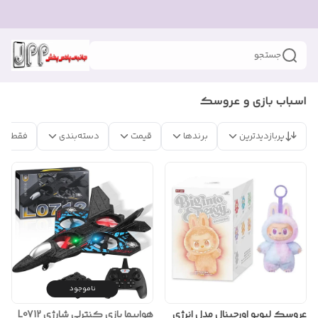
جستجو
اسباب بازی و عروسک
پربازدیدترین
برندها
قیمت
دسته‌بندی
فقط مح
ناموجود
عروسک لبوبو اورجینال مدل انرژی
هواپیما بازی کنترلی شارژی L0712