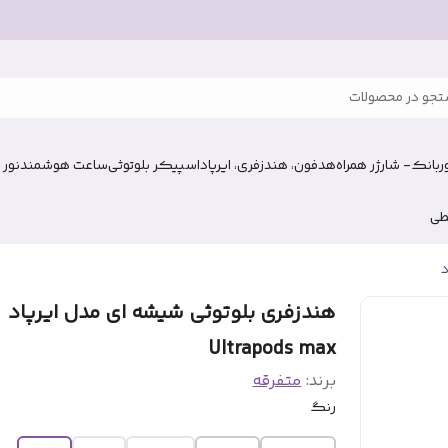
جو در محصولات
وربانک- شارژر همراه
هدفون، هندزفری، ایرپاد
اسپیکر بلوتوثی
ساعت هوشمند
نور 
طی
د
هندزفری بلوتوثی شیشه ای مدل ایرپاد
Ultrapods max
برند:
متفرقه
رنگ