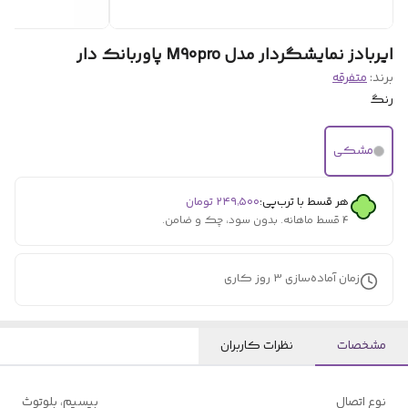
ایربادز نمایشگردار مدل M90pro پاوربانک دار
برند:
متفرقه
رنگ
مشکی
هر قسط با ترب‌پی:
۲۴۹٬۵۰۰
تومان
۴ قسط ماهانه. بدون سود، چک و ضامن.
زمان آماده‌سازی
3
روز کاری
مشخصات
نظرات کاربران
نوع اتصال
بیسیم، بلوتوث