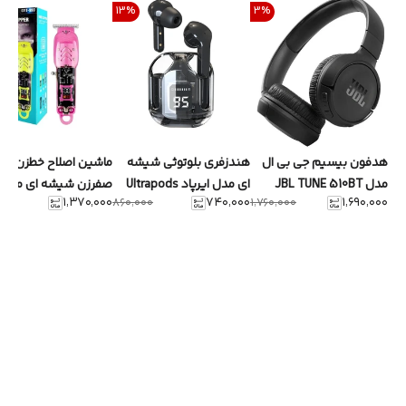
13
%
3
%
هدفون بیسیم جی بی ال
هندزفری بلوتوثی شیشه
ماشین اصلاح خطزن و
مدل JBL TUNE 510BT
ای مدل ایرپاد Ultrapods
صفرزن شیشه ای مدل
۱٬۳۷۰٬۰۰۰
۷۴۰٬۰۰۰
۱٬۶۹۰٬۰۰۰
۸۶۰٬۰۰۰
۱٬۷۶۰٬۰۰۰
max
GYT-999 با نمایشگر led