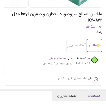
ماشین اصلاح سروصورت، خطزن و صفرزن keyi مدل
KY-872
برند:
متفرقه
رنگ
طلایی
سفیدطلایی
هر قسط با ترب‌پی:
۲۲۰٬۰۰۰
تومان
۴ قسط ماهانه. بدون سود، چک و ضامن.
زمان آماده‌سازی
3
روز کاری
مشخصات
نظرات کاربران