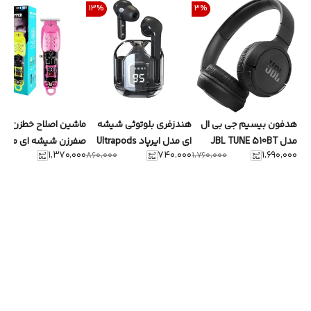
13
%
3
%
هدفون بیسیم جی بی ال
هندزفری بلوتوثی شیشه
ماشین اصلاح خطزن و
مدل JBL TUNE 510BT
ای مدل ایرپاد Ultrapods
صفرزن شیشه ای مدل
۱٬۳۷۰٬۰۰۰
۷۴۰٬۰۰۰
۱٬۶۹۰٬۰۰۰
۸۶۰٬۰۰۰
۱٬۷۶۰٬۰۰۰
max
GYT-999 با نمایشگر led