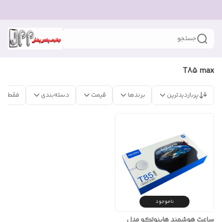
جستجو
T85 max
پربازدیدترین
برندها
قیمت
دسته‌بندی
فقط مح
ناموجود
ساعت هوشمند هاینوتکو مدل