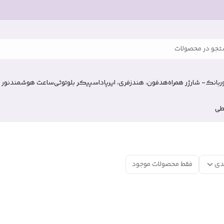
جو در محصولات
وربانک- شارژر همراه
هدفون، هندزفری، ایرپاد
اسپیکر بلوتوثی
ساعت هوشمند
نور 
طی
دی
فقط محصولات موجود