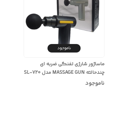
ناموجود
ماساژور شارژی تفنگی ضربه ای
چندحالته MASSAGE GUN مدل SL-720
ناموجود