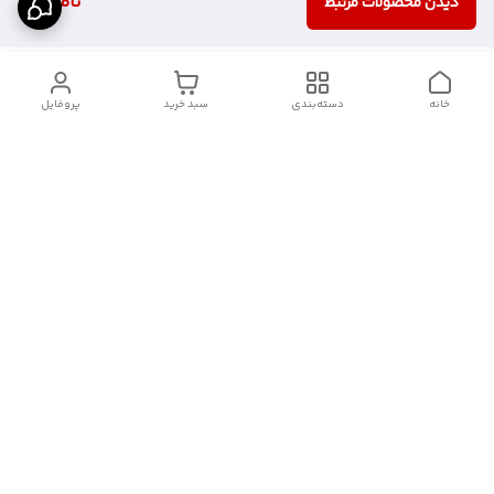
ناموجود
دیدن محصولات مرتبط
خانه
دسته‌بندی
سبد خرید
پروفایل
دسترسی سریع
آدرس فروشگاه برای مراجعه
روش پرداخت
حضوری
شرایط گارانتی
تماس با ما
شماره تماس
09910417398
آدرس ایمیل
janebipluspakhsh@gmail.com