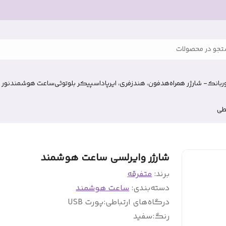
جو در محصولات
وربانک- شارژر همراه
هدفون، هندزفری، ایرپاد
اسپیکر بلوتوثی
ساعت هوشمند
نور 
طی
شارژر وایرلسی ساعت هوشمند
برند:
متفرقه
دسته‌بندی
:
ساعت هوشمند
درگاه‌های ارتباطی
:
پورت USB
رنگ
:
سفید