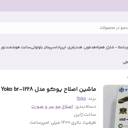
جو در محصولات
وربانک- شارژر همراه
هدفون، هندزفری، ایرپاد
اسپیکر بلوتوثی
ساعت هوشمند
نور 
طی
ماشین اصلاح یوکو مدل Yoko br-1228
برند:
Yoko
دسته‌بندی
:
اصلاح مو سر و صورت
ساخت
:
ژاپن
ظرفیت باتری
:
1200 میلی امپرساعت