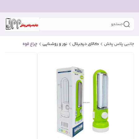
جستجو
جانبی پلاس پخش
کالای دیجیتال
نور و روشنایی
چراغ قوه