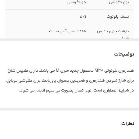
نوع گوشی
دو گوشی
نسخه بلوتوث
5/1
ظرفیت باتری کیس
3000 میلی آمپر ساعت
شارژ
نوع اتصال
بیسیم،بلوتوثی
توضیحات
عمر باتری در
5-7 ساعت
هندزفری بلوتوثی M30 محصول جدید سری M می باشد. دارای کیس شارژ
مکالمه و پخش
برای شارژ نمودن هندزفری و همچنین بعنوان پاوربانک برای گوشی موبایل
موسیقی
در شرایط اضطراری است. نوع اتصال بصورت بی سیم انجام می شود.
قابلیت‌ها
نویز کنسلینگ(حذف و کاهش صداهای
مزاحم هنگام مکالمه)، مقاوم دربرابر رطوبت
و عرق، میکروفون، گوشی های لمسی، دارای
محفظه شارژ
نظرات
شرایط مرجوع کالا
درخواست مرجوعی درصورتی انجام می شود
که کالا در شرایط اولیه خود باشد، یعنی