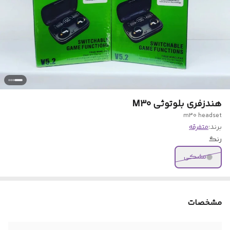
هندزفری بلوتوثی M30
m30 headset
برند:
متفرقه
رنگ
مشکی
مشخصات