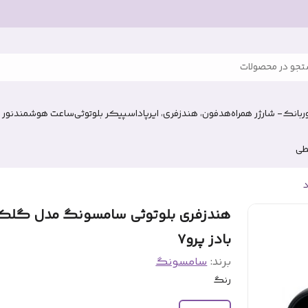
جو در محصولات
وربانک- شارژر همراه
هدفون، هندزفری، ایرپاد
اسپیکر بلوتوثی
ساعت هوشمند
نور 
طی
د
هندزفری بلوتوثی سامسونگ مدل گل
بادز پرو۷
برند:
سامسونگ
رنگ