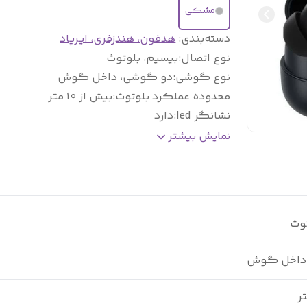
مشکی
دسته‌بندی
:
هدفون، هندزفری، ایرپاد
نوع اتصال
:
بیسیم، بلوتوث
نوع گوشی
:
دو گوشی، داخل گوش
محدوده عملکرد بلوتوث
:
بیش از ۱۰ متر
نشانگر led
:
دارد
درگاه شارژ
:
تایپ سی TypeC
نمایش بیشتر
مناسب برای
:
مکالمه، کاربری روزانه و گیمینگ و 
حالت گیمینگ و موزیک
:
فعال و دارد
نوع کالا
:
هایکپی
توث
داخل گوش