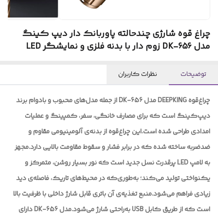
چراغ قوه شارژی چندحالته پاوربانک دار دیپ کینگ
مدل DK-656 زوم دار با بدنه فلزی و نمایشگر LED
توضیحات
نظرات کاربران
چراغ‌قوه DEEPKING مدل DK-656 از جمله مدل‌های محبوب و بادوام برند
دیپ‌کینگ است که برای مصارف خانگی، سفر، کمپینگ و عملیات
امدادی طراحی شده است.این چراغ‌قوه از بدنه‌ی آلومینیومی مقاوم و
ضدضربه ساخته شده که در برابر فشار و سقوط مقاومت بالایی دارد.مجهز
به لامپ LED پرقدرت نسل جدید است که نور بسیار روشن، متمرکز و
یکنواختی تولید می‌کند؛ به‌طوری‌که در محیط‌های تاریک، فاصله‌ی دید
زیادی فراهم می‌شود.منبع تغذیه‌ی آن باتری قابل شارژ داخلی با ظرفیت بالا
است که از طریق کابل USB به‌راحتی شارژ می‌شود.مدل DK-656 دارای