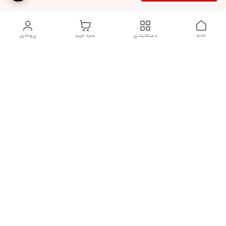
خانه
دسته‌بندی
سبد خرید
پروفایل
دسترسی سریع
آدرس فروشگاه برای مراجعه
روش پرداخت
حضوری
شرایط گارانتی
تماس با ما
شماره تماس
09910417398
آدرس ایمیل
janebipluspakhsh@gmail.com