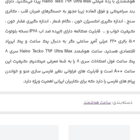
هوشمندی با رده قیمتی Haino Teko T94 Ultra Max پیدا می‌کنید. ‌دارای
بند سرامیکی و فوق العاده زیبا مجهز به حسگرهای ضربان قلب ، کالری
سنج ، اندازه گیری اکسیژن خون ، گام شمار ، اندازه گیری فشار خون ،
کیفیت خواب و … ‌ قابلیت مکالمه دارای تاییده ضد اب IP68 نسخه بلوتوث
5.0 باتری 220 میلی آمپر ساعتی گر به دنبال یک ساعت و یک ایرپاد
اقتصادی هستید، ساعت هوشمند Haino Tecko T94 Ultra Max سری 8
یک ساعت فول امکانات سری 8 را به شما معرفی میکنیم. کیفیت این
ساعت ++A است و قابلیت های فراوانی نظیر فارسی سازی منو و خواندن
پیام های فارسی را دارد که برای کاربران ایرانی اهمیت ویژه دارد.
دسته‌بندی
:
ساعت هوشمند