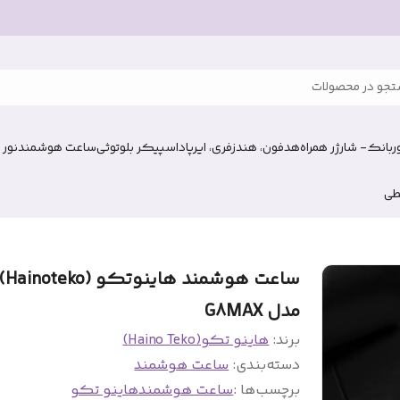
جو در محصولات
وربانک- شارژر همراه
هدفون، هندزفری، ایرپاد
اسپیکر بلوتوثی
ساعت هوشمند
نور 
طی
ساعت هوشمند هاینوتکو (teko
مدل G8MAX
برند:
هاینو تکو(Haino Teko)
دسته‌بندی
:
ساعت هوشمند
برچسب‌ها :
ساعت هوشمند
هاینو تکو