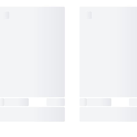
نسخه بلوتوث
:
5
رنگ ساعت
:
طلایی
دکمه پاور و مجیک باتن
:
فعال
نوع کاربری
:
رسمی،روزمره