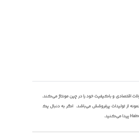
 گام
ن
نظیم
 بوده که محصولات اقتصادی و باکیفیت خود را در چین مونتاژ می‌کند.
اچ
 و تولید لوازم جانبی و تجهیزات الکترونیکی معطوف کرده و ساعت هوشمند هاینو تکو مدل G8 MAX ، یک نمونه از تولیدات پرفروشش می‌باشد. ‌ اگر به دنبال یک
...
 بند