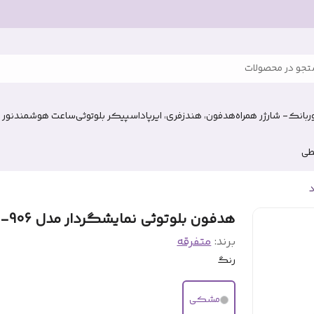
جو در محصولات
وربانک- شارژر همراه
هدفون، هندزفری، ایرپاد
اسپیکر بلوتوثی
ساعت هوشمند
نور 
طی
د
هدفون بلوتوثی نمایشگردار مدل MSL-906
برند:
متفرقه
رنگ
مشکی