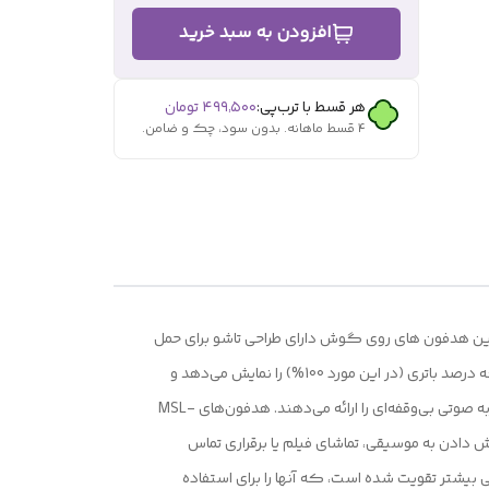
افزودن به سبد خرید
هر قسط با ترب‌پی:
۴۹۹٬۵۰۰
تومان
۴ قسط ماهانه. بدون سود، چک و ضامن.
 دهند. این هدفون‌ های روی گوش دارای طراحی تاشو برای حمل
آسان هستند که آنها را برای استفاده روزمره و سفر ایده‌آل می‌کند. یکی از ویژگی‌های برجسته MSL-906 نمایشگر دیجیتال آن است که درصد باتری (در این مورد 100%) را نمایش می‌دهد و
امکان نظارت آسان بر زمان استفاده را فراهم می‌کند. با فناوری بی‌سیم V5.3، این هدفون‌ها اتصال پایدار و سریع را تضمین می‌کنند و تجربه صوتی بی‌وقفه‌ای را ارائه می‌دهند. هدفون‌های MSL-
ش دادن به موسیقی، تماشای فیلم یا برقراری تماس
ی بیشتر تقویت شده است، که آنها را برای استفاده