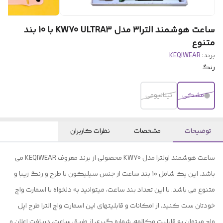
ساعت هوشمند الترا۳ مدل KW70 ULTRA3 با 10 بند
متنوع
برند:
KEQIWEAR
رنگ
مشکی
تیتانیومی
توضیحات
مشخصات
نظرات کاربران
ساعت هوشمند اولترا مدل KW70 محصولی از برند معروف KEQIWEAR می
باشد. این پک شامل ۱۰ بند ساعت از جنس سیلیکون با طرح و رنگ زیبا و
متنوع می باشد. با این تعداد بند ساعت، میتوانید به دلخواه با اسمارت واچ
خودتان ست کنید. از امکانات و قابلیتهای این اسمارت واچ الترا طرح اپل
واچ میتوان به قابلیت مکالمه، شماره گیری از طریق ساعت، دریافت اعلان و