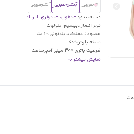
صورتی
بنفش صورتی
سبزصورتی
دسته‌بندی
:
هدفون، هندزفری، ایرپاد
نوع اتصال
:
بیسیم، بلوتوث
محدوده عملکرد بلوتوثی
:
۱۰ متر
نسخه بلوتوث
:
۵
ظرفیت باتری
:
300 میلی آمپرساعت
پشتیبانی از کارت حافظه
:
دارد
نمایش بیشتر
جک ۳/۵ میلیمتری
:
دارد
نوع گوشی
:
دو گوشی، روی گوش
رقص نور
:
دارد
توث