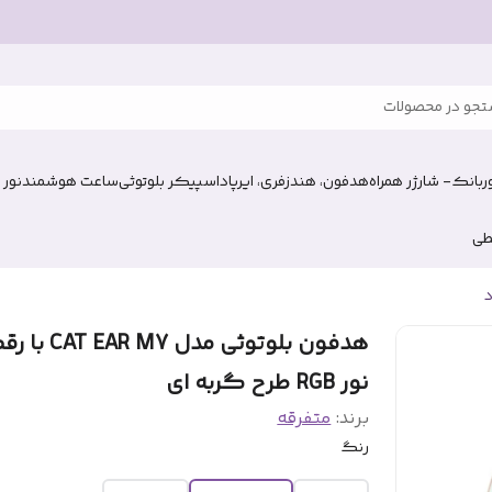
جو در محصولات
وربانک- شارژر همراه
هدفون، هندزفری، ایرپاد
اسپیکر بلوتوثی
ساعت هوشمند
نور 
طی
د
هدفون بلوتوثی مدل EAR M7
نور RGB طرح گربه ای
برند:
متفرقه
رنگ