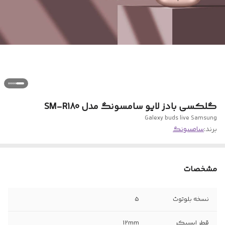
گلکسی بادز لایو سامسونگ مدل SM-R180
Galexy buds live Samsung
برند:
سامسونگ
مشخصات
نسخه بلوتوث
5
قطر اسپیکر
12mm