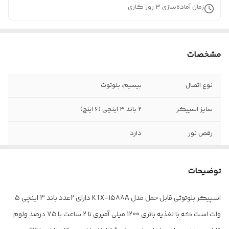
زمان آماده‌سازی
3
روز کاری
مشخصات
نوع اتصال
بیسیم، بلوتوث
سایز اسپیکر
2 باند 3 اینچی (6 اینچ)
رقص نور
دارد
پشتیبانی از فلش
دارد
مموری و کارت
توضیحات
حافظه جانبی
اسپیکر بلوتوثی قابل حمل مدل KTX-1588A دارای 2عدد باند 3 اینچی 5
وات است که با تغذیه باتری 1200 میلی آمپری تا 2 ساعت با 75 درصد ولوم