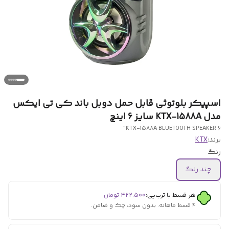
اسپیکر بلوتوثی قابل حمل دوبل باند کی تی ایکس
مدل KTX-1588A سایز 6 اینچ
KTX-1588A BLUETOOTH SPEAKER 6"
برند:
KTX
رنگ
چند رنگ
هر قسط با ترب‌پی:
۴۲۲٬۵۰۰
تومان
۴ قسط ماهانه. بدون سود، چک و ضامن.