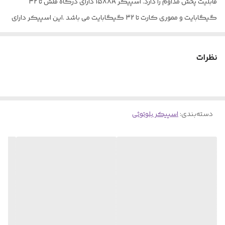
قابلیت پخش مداوم را دارد. اسپیکر ۱۵۸۸A دارای درگاه فلش تا 32
گیگابایت و مموری کارت تا 32 گیگابایت می باشد .این اسپیکر دارای
قابلیت اتصال همزمان دو اسپیکر به هم یا همان TWS نیز هست. اسپیکر
قابل حمل کی تی ایکس دارای رقص نور نیز می باشد که زیبایی خاصی به
نظرات
این اسپیکر درحال پخش موزیک داده و محیط شما را زیبا میکنید.
دسته‌بندی
:
اسپیکر بلوتوثی