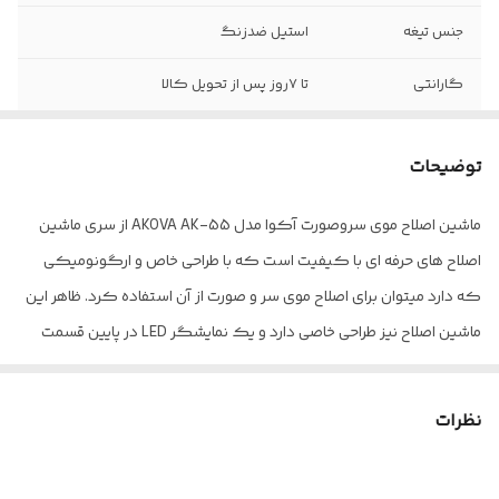
جنس تیغه
استیل ضدزنگ
گارانتی
تا 7روز پس از تحویل کالا
جنس بدنه
فلزی
توضیحات
نوع باتری
لیتیوم
ماشین اصلاح موی سروصورت آکوا مدل AKOVA AK-55 از سری ماشین
درگاه شارژ
تایپ سی TYPE C
اصلاح های حرفه ای با کیفیت است که با طراحی خاص و ارگونومیکی
اقلام داخل بسته
ماشین اصلاح، 4عدد شانه اصلاح در اندازه های
که دارد میتوان برای اصلاح موی سر و صورت از آن استفاده کرد. ظاهر این
بندی
گوناگون، روغن، برس، کابل شارژ، دفترچه
ماشین اصلاح نیز طراحی خاصی دارد و یک نمایشگر LED در پایین قسمت
راهنما
جلویی آن طراحی شده که میزان شارژ و درجه استفاده از ماشین اصلاح را با
نمایشگر درصد
دارد
شکل خاصی نمایش می دهد. تیغه برش این ماشین اصلاح از جنس استیل
نظرات
شارژ
ضدرنگ است و توانایی اصلاح به صورت خطی و نزدیک به صفر را به صورت پر
قابلیت خطزن
دارد
قدرت دارد باید توجه داشته باشید که مانند یک ریش تراش نمیتواند عمل