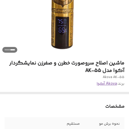
ماشین اصلاح سروصورت خطرن و صفرزن نمایشگردار
آکوا مدل AK-55
Akova AK-55
برند:
Akova آکوا
مشخصات
نحوه برش مو
مستقیم