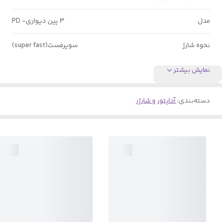
مدل
3 پین دیواری- PD
نحوه شارژ
سوپرفست(super fast)
نمایش بیشتر
دسته‌بندی
:
آداپتور و شارژر