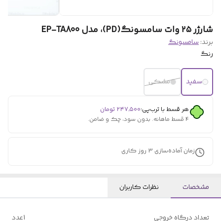
شارژر ۲۵ وات سامسونگ(PD)، مدل EP-TA800
برند:
سامسونگ
رنگ
سفید
مشکی
هر قسط با ترب‌پی:
۲۴۷٬۵۰۰
تومان
۴ قسط ماهانه. بدون سود، چک و ضامن.
زمان آماده‌سازی
3
روز کاری
مشخصات
نظرات کاربران
تعداد درگاه خروجی
1عدد