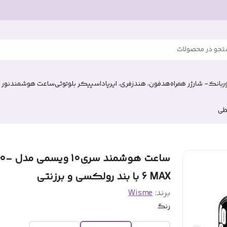
جو در محصولات
وربانک- شارژر همراه
هدفون، هندزفری، ایرپاد
اسپیکر بلوتوثی
ساعت هوشمند
نور 
طی
ساعت هوشمند سر
6 MAX با بند رولکسی و برزنتی
برند:
Wisme
رنگ