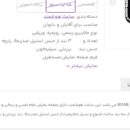
مشکی
نقره ای/سیلور
رزگلد/صورتی
دسته‌بندی
:
ساعت هوشمند
مناسب برای
:
آقایان و بانوان
نوع کاربری
:
رسمی، روزمره، ورزشی
تعداد و
3 بند از جنس استیل ضدزنگ، پارچه 
جنس بند
:
برزنتی، سیلیکون
فرم صفحه نمایش
:
مستطیل
نوع ساعت هوشمند
:
طرح سری10 اپل واچ
نمایش بیشتر
تعداد دکمه فیزیکی فعال
:
2 دکمه
پشتیبانی از زبان فارسی
:
دارد
ن
قابلیت دریافت اعلان و پیامک
:
دارد
پشتیبانی از برنامه های ورزشی و پایش سلامت
:
دارد
ساعت هوشمند مدل ws10-6 Max محصولی جدید از برند WISME می باشد. این ساعت هوشمند دارای صفحه نما
قابلیت مکالمه بلوتوثی
:
دارد