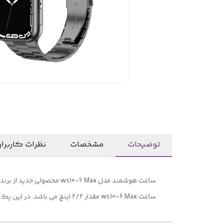
توضیحات
مشخصات
نظرات کاربرا
ساعت ws10-6 Max مقدار 2/2 اینچ می باشد. در این پک از سه بند ساعت متنوع و بسیار باکیفیت از جنس استیل ضدزنگ، بند برزنتی و بند ساعت سیلیکونی استفاده شده است.