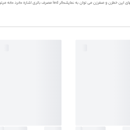
پلاستیک باسد مدل GYT-999 است. از مهمترین ویژگیهای این خطزن و صفر