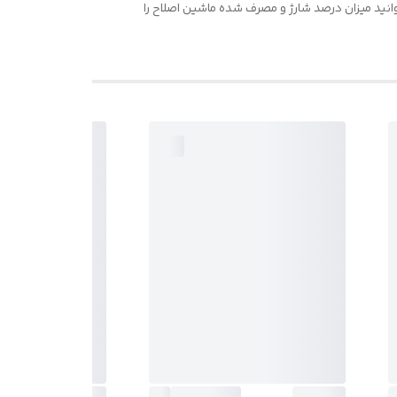
زن می توان به نمایشگر led مصرف باتری اشاره کرد که میتوانید میزان درصد شارژ و مصرف شده ماشین اصلاح را