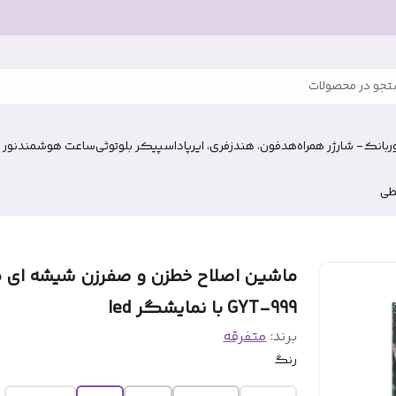
جو در محصولات
وربانک- شارژر همراه
هدفون، هندزفری، ایرپاد
اسپیکر بلوتوثی
ساعت هوشمند
نور 
طی
ماشین اصلاح خطزن و صفرزن شیشه ای 
GYT-999 با نمایشگر led
برند:
متفرقه
رنگ