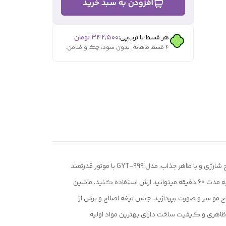
افزودن به سبد خرید
هر قسط با ترب‌پی:
۳۴۲٬۵۰۰
تومان
۴ قسط ماهانه. بدون سود، چک و ضامن.
ماشین اصلاح سر و صورت مدل GYT-999 با طرح شیشه ای و شفاف و داری قابلیت اصلاح مو بصورت خط زن و صفرزن است. این ماشین اصلاح شارژی و با ظاهر جذاب، مدل GYT-999 با موتور قدرتمند
برای اصلاح موهای سرو صورت می باشد. منبع تغذیه این موتور توسط یک باتری داخلی که قابل شارژ لیتیومی است شارژ و تغذیه میشود و به مدت 60 دقیقه میتوانید ازش استفاده کنید. ماشین
میتوانید با سایزهای مختلف به اصلاح مو سر و صورت بپردازید. جنس تیغه اصلاح و برش از
 ظاهری و کیفیت ساخت دارای بهترین مواد اولیه