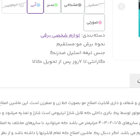
سفید
مشکی
سبز
آبی
زرد لیمویی
صورتی
دسته‌بندی
:
لوازم شخصی برقی
نحوه برش مو
:
مستقیم
جنس تیغه
:
استیل ضدزنگ
گارانتی
:
تا ۷روز پس از تحویل کالا
ن
اصلاح شیشه ای مدل GYT999 دارای 4 عدد شانه اصلاح در سایزهای 1/5-2-3-4 میلیمتر می باشد که 
ی باشد. اگر دنبال یک ماشین اصلاح که تمام قابلیتها را داشته باشد و از نظر