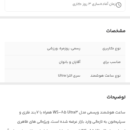
زمان آماده‌سازی
3
روز کاری
مشخصات
نوع کاربری
رسمی، روزمره، ورزشی
مناسب برای
آقایان و بانوان
نوع ساعت هوشمند
سری الترا Ultra
تعداد بند ساعت
۷
توضیحات
جنس بند
فلزی از جنس استیل ضدزنگ، سیلیکون و
پارچه ای
ساعت هوشمند ویسمی مدل WS-85 Ultra3 همراه با 7بند فلزی و
سیلیکون به تازگی وارد بازار عرضه شده است. ویژگی های ظاهری
نحوه شارژ
وایراس