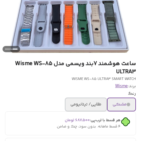
ساعت هوشمند 7بند ویسمی مدل Wisme WS-85
ULTRA3
WISME WS-85 ULTRA3 SMART WATCH
برند:
Wisme
رنگ
مشکی
طلایی/ تیتانیومی
هر قسط با ترب‌پی:
۶۸۷٬۵۰۰
تومان
۴ قسط ماهانه. بدون سود، چک و ضامن.