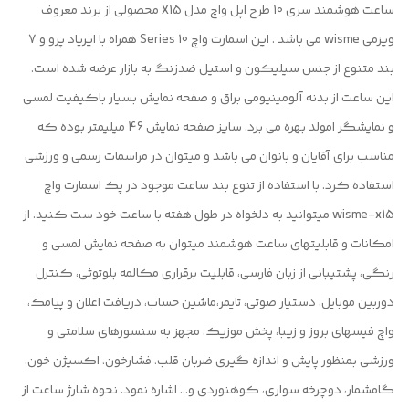
ساعت هوشمند سری 10 طرح اپل واچ مدل X15 محصولی از برند معروف
ویزمی wisme می باشد . این اسمارت واچ Series 10 همراه با ایرپاد پرو و 7
بند متنوع از جنس سیلیکون و استیل ضدزنگ به بازار عرضه شده است.
این ساعت از بدنه آلومینیومی براق و صفحه نمایش بسیار باکیفیت لمسی
و نمایشگر امولد بهره می برد. سایز صفحه نمایش 46 میلیمتر بوده که
مناسب برای آقایان و بانوان می باشد و میتوان در مراسمات رسمی و ورزشی
استفاده کرد. با استفاده از تنوع بند ساعت موجود در پک اسمارت واچ
wisme-x15 میتوانید به دلخواه در طول هفته با ساعت خود ست کنید. از
امکانات و قابلیتهای ساعت هوشمند میتوان به صفحه نمایش لمسی و
رنگی، پشتیبانی از زبان فارسی، قابلیت برقراری مکالمه بلوتوثی، کنترل
دوربین موبایل، دستیار صوتی، تایمر،ماشین حساب، دریافت اعلان و پیامک،
واچ فیسهای بروز و زیبا، پخش موزیک، مجهز به سنسورهای سلامتی و
ورزشی بمنظور پایش و اندازه گیری ضربان قلب، فشارخون، اکسیژن خون،
گامشمار، دوچرخه سواری، کوهنوردی و... اشاره نمود. نحوه شارژ ساعت از