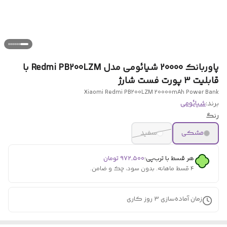
پاوربانک 20000 شیائومی مدل Redmi PB200LZM با
قابلیت 3 پورت فست شارژ
Xiaomi Redmi PB200LZM 20000mAh Power Bank
برند:
شیائومی
رنگ
مشکی
سفید
هر قسط با ترب‌پی:
۹۷۲٬۵۰۰
تومان
۴ قسط ماهانه. بدون سود، چک و ضامن.
زمان آماده‌سازی
3
روز کاری