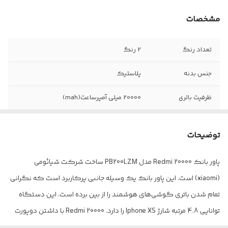
مشخصات
تعداد رنگ
2 رنگ
جنس بدنه
پلاستیک
ظرفیت باتری
20000 میلی آمپرساعت(mah)
ابعاد
154*73.6*27.3 میلیمتر
توضیحات
توان خروجی
18 وات
پاور بانک 20000 Redmi مدل PB200LZM ساخت شرکت شیائومی
ولتاژ خروجی و
5/1 ولت
(xiaomi) است. این پاور بانک یک وسیله جانبی پرکاربرد است که نگرانی
ورودی
تمام شدن باتری گوشی‌های هوشمند را از بین برده است. این دستگاه
سازگار با
تمامی دستگاه های دیجیتال قابل حمل ۵ ولت
توانایی 4.8 مرتبه شارژ Iphone XS را دارد. Redmi 20000 با داشتن دوپورت
از جمله گوشی،تبلت،دوربین فیلم برداری و...
خروجی USB و پشتیبانی از انواع پروتکل‌های شارژ سریع، بهترین همراه شما