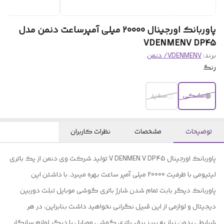
پاوربانک اورجینال 20000 میلی آمپرساعت دنمن مدل
VDENMENV DP45
برند:
VDENMENV/ دنمن
رنگ
مشکی
سفید
توضیحات
مشخصات
نظرات کاربران
پاوربانک اورجينال V DENMEN V DP45 تولید شرکت وی دنمن از یک باتری
لیتیومی با ظرفیت 20000 میلی آمپر ساعت بهره میبرد. با داشتن این
پاوربانک دیگر بابت تمام شدن شارژ باتری گوشی موبایل تبلت دوربین
دیجیتال و لوازمی از این قبیل نگرانی نخواهید داشت بنابراین، در هر
شرایطی بدون نیاز به پریز برق، باتری گوشی موبایل یا دیگر لوازم سازگار