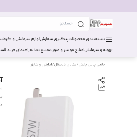
دسته‌بندی محصولات
پیگیری سفارش
لوازم سرمایش و گرمای
تهویه و سرمایش
اصلاح مو سر و صورت
منبع تغذیه
راهنمای خرید قس
جانبی پلاس پخش
/
کالای دیجیتال
/
آداپتور و شارژر
آد
mi
بر
د