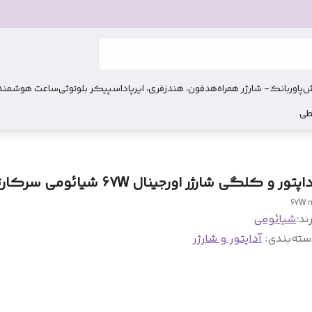
ش
پاوربانک- شارژر همراه
هدفون، هندزفری، ایرپاد
اسپیکر بلوتوثی
ساعت هوشمند
طی
اپتور و کلگی شارژر اورجینال 67W شیائومی سرکارتنی
67W 
ند:
شیائومی
سته‌بندی
:
آداپتور و شارژر