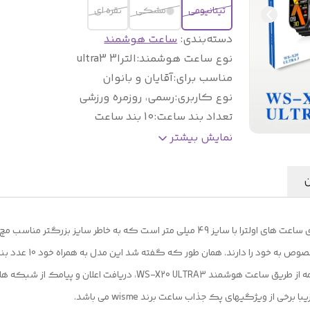
تیتانیومی
مشکی
نقره ای
دسته‌بندی
:
ساعت هوشمند
نوع ساعت هوشمند
:
الترا3 ultra3
مناسب برای
:
آقایان و بانوان
نوع کاربری
:
رسمی، روزمره ورزشی
تعداد بند ساعت
:
10 بند ساعت
جنس
سیلیکون و پارچه ای در طرح و رنگ متنو
نمایش بیشتر
بند
:
جذاب
زبان فارسی
:
دارد
ن
نحوه شارژ
:
وایرلس
قابلیت مکالمه
:
دارد
ساعت هوشمند طرح اپل واچ مدل WS-X20 Ultra3 از سری ساعت های اولترا با سایز 49 میلی م
پشتیبانی از دریافت اعلان و پیامک
:
دارد
سنسورهای
پایش ضربان قلب، فشارخون، سطح
3 عدد دکمه فعال است 
سلامتی و
اکسیژن خون، گامشمار، کوهنوردی
ها استفاده نمایید. پشتیبانی از زبان فارسی، قابلیت مکالمه از طریق ساعت
ورزشی
:
دوچرخه سواری و...
 از ویژگیهای پک جذاب ساعت برند wisme می باشد.