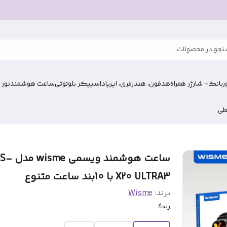
جو در محصولات
وربانک- شارژر همراه
هدفون، هندزفری، ایرپاد
اسپیکر بلوتوثی
ساعت هوشمند
نور 
طی
ساعت هوشمند ویسمی e
X20 ULTRA3 با 10بند ساعت متنوع
برند:
Wisme
رنگ