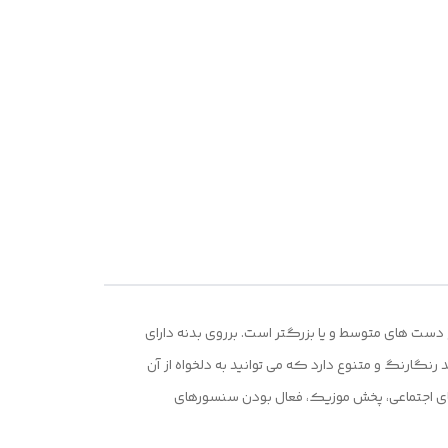
ع و
تر است که به خاطر سایز بزرگتر مناسب مچ دست های متوسط و یا بزرگتر است. برروی بدنه دارای
که هر کدام عملکرد های مخصوص به خود را دارند. همان طور که گفته شد این مدل به همراه خود 10 عدد بند رنگارنگ و متنوع دارد که می توانید به دلخواه از آن
،
 هوشمند WS-X20 ULTRA3، دریافت اعلان و پیامک از شبکه های اجتماعی، پخش موزیک، فعال بودن سنسورهای