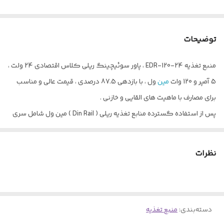
توضیحات
منبع تغذیه EDR-120-24 ، پاور سوئیچینگ ریلی کلاس اقتصادی 24 ولت ،
5 آمپر و 120 وات
مین
ول ، با بازدهی 87.5 درصدی ، قیمت عالی و مناسب
برای مصارف با ماهیت های القایی و خازنی .
پس از استفاده گسترده منابع تغذیه ریلی ( Din Rail ) مین ول شامل سری
های DR ، DRP و DRT ، با توجه به قیمت بالاتر سری های SDR و نیاز بازار به
رنج های وسیع و با قیمت های مناسب ، شرکت مین ول تصمیم به طراحی و
نظرات
معرفی سری های جدید منبع تغذیه خود شامل سری های NDR و EDR در
توان های 75 ، 120 ، 240 و 480 w گرفت .
از بارز ترین تغییرات ایجاد شده در سری های جدید منبع تغذیه نسبت به
دسته‌بندی
:
منبع تغذیه
مدلهای قبلی ، کاهش حجم منبع تغذیه به نصف و بالا رفتن بازده خروجی آن