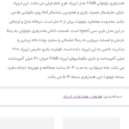
هندزفری بلوتوثی 895B مدل ایرپاد طرح تخم مرغی می باشد. این ایرپاد
دارای نمایشگر مصرف باتری و همچنین نشانگر led روی گوشی ها می
باشد. محدوده عملکرد بلوتوث بیش از 10 متر است. درگاه شارژ و ارتباطی
در این مدل تایپ سی typeC است. قسمت داخلی هندزفری بلوتوثی به رنگ
نارنجی و قسمت بیرونی به رنگ مشکی و سفید بوده که زیبایی و
جذابیت خاصی به این ایرپاد داده است. ظرفیت باتری کیس ایرپاد 300
میلی آمپرساعت و باتری گوشیهای ایرپاد 895B میزان 40 میلی آمپرساعت
می باشد که میتوانید به مدت 4-5 ساعت مکالمه و موزیک انجام دهید.
نسخه بلوتوث این هندزفری نسخه 5/4 می باشد.
دسته‌بندی
:
هدفون، هندزفری، ایرپاد