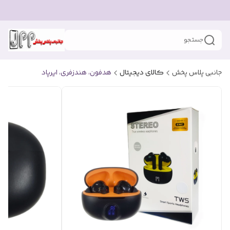
جستجو
جانبی پلاس پخش
کالای دیجیتال
هدفون، هندزفری، ایرپاد