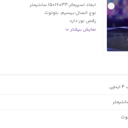
ابعاد اسپیکر
:
33*16*15 سانتیمتر
نوع اتصال
:
بیسیم، بلوتوث
رقص نور
:
دارد
امکانات و
پشتیبانی از کارت حافظه جانبی و فل
نمایش بیشتر
قابلیت ها
:
مموری، میکروفون سیمی، درگاه Aux
توث