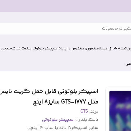
جو در محصولات
وربانک- شارژر همراه
هدفون، هندزفری، ایرپاد
اسپیکر بلوتوثی
ساعت هوشمند
نور 
طی
اسپیکر بلوتوثی قابل حمل گریت نایس
مدل GTS-1777 سایز8 اینچ
برند:
GTS
دسته‌بندی
:
اسپیکر بلوتوثی
سایز اسپیکر
:
2 باند یا ساب 4 اینچی