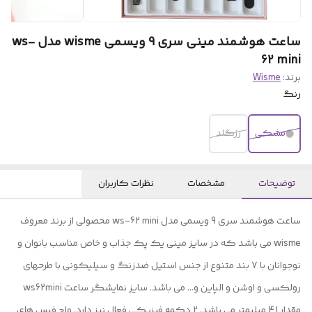
ساعت هوشمند مینی سری 9 ویسمی wisme مدل ws-
62 mini
برند:
Wisme
رنگ
مشکی
رزگلد
توضیحات
مشخصات
نظرات کاربران
ساعت هوشمند سری 9 ویسمی مدل ws-62 mini محصولی از برند معروف
wisme می باشد که در سایز مینی یک پک جذاب و خاص مناسب بانوان و
نوجوانان با 7 بند متنوع از جنس استیل ضدزنگ و سیلیکونی با طرحهای
رولکسی و اوشن و الپاین و... می باشد. سایز نمایشگر ساعت ws62mini
مقدار 41 میلیمتر می باشد. ۲ دکمه فیزیکی فعال نیز دارد. واچ فیس های