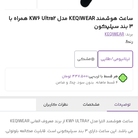
ساعت هوشمند KEQIWEAR مدل KW6 Ultra2 همراه با
3 بند سیلیکون
برند:
KEQIWEAR
رنگ
تیتانیومی/طلایی
مشکی
هر قسط با ترب‌پی:
۴۴۷٬۵۰۰
تومان
۴ قسط ماهانه. بدون سود، چک و ضامن.
توضیحات
مشخصات
نظرات کاربران
ساعت هوشمند الترا مدل KW6 ULTRA2 از برند معروف المانی KEQIWEAR
می باشد. این ساعت دارای 3 بند سیلیکونی است. قابلیت مکالمه بلوتوثی،