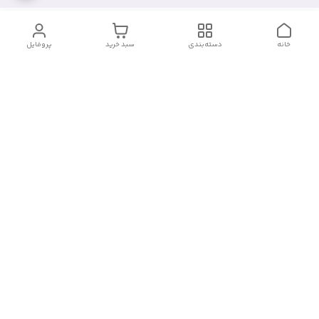
خانه
دسته‌بندی
سبد خرید
پروفایل
دسترسی سریع
آدرس فروشگاه برای مراجعه
روش پرداخت
حضوری
شرایط گارانتی
تماس با ما
شماره تماس
09910417398
آدرس ایمیل
janebipluspakhsh@gmail.com