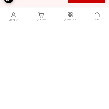
خانه
دسته‌بندی
سبد خرید
پروفایل
دسترسی سریع
آدرس فروشگاه برای مراجعه
روش پرداخت
حضوری
شرایط گارانتی
تماس با ما
شماره تماس
09910417398
آدرس ایمیل
janebipluspakhsh@gmail.com